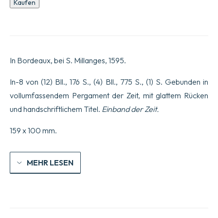
Die
Kaufen
Drei
Wahrheiten.
Zweite
Ausgabe,
überarbeitet,
korrigiert
In Bordeaux, bei S. Millanges, 1595.
&
um
vieles
In-8 von (12) Bll., 176 S., (4) Bll., 775 S., (1) S. Gebunden in
erweitert,
vollumfassendem Pergament der Zeit, mit glattem Rücken
Mit
einer
und handschriftlichem Titel.
Einband der Zeit.
Anmerkung
&
159 x 100 mm.
kurzer
Prüfung,
zur
Antwort
MEHR LESEN
auf
die
dritte
Wahrheit,
neu
gedruckt