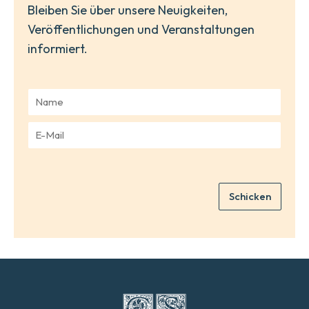
Bleiben Sie über unsere Neuigkeiten,
Veröffentlichungen und Veranstaltungen
informiert.
N
a
m
E
e
-
*
M
a
i
Schicken
l
*