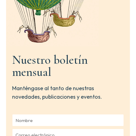
Nuestro boletín
mensual
Manténgase al tanto de nuestras
novedades, publicaciones y eventos.
N
o
m
C
b