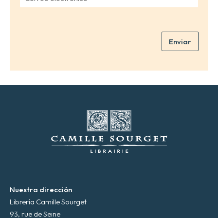
o
r
r
e
r
*
e
Enviar
o
e
l
e
c
t
r
ó
n
i
c
o
*
Nuestra dirección
Librería Camille Sourget
93, rue de Seine