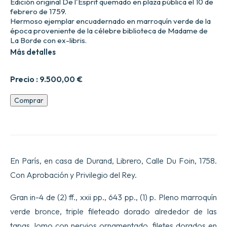
Edición original De l'Esprit quemado en plaza pública el 10 de
febrero de 1759.
Hermoso ejemplar encuadernado en marroquín verde de la
época proveniente de la célebre biblioteca de Madame de
La Borde con ex-libris.
Más detalles
Precio :
9.500,00
€
De
Comprar
lguiEsprit.
cantidad
En París, en casa de Durand, Librero, Calle Du Foin, 1758.
Con Aprobación y Privilegio del Rey.
Gran in-4 de (2) ff., xxii pp., 643 pp., (1) p. Pleno marroquín
verde bronce, triple fileteado dorado alrededor de las
tapas, lomo con nervios ornamentado, filetes dorados en