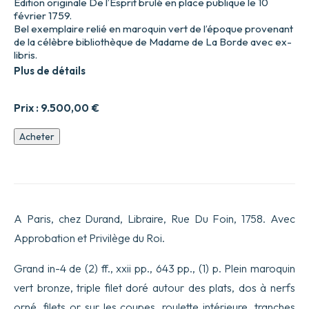
Edition originale De l’Esprit brulé en place publique le 10
février 1759.
Bel exemplaire relié en maroquin vert de l’époque provenant
de la célèbre bibliothèque de Madame de La Borde avec ex-
libris.
Plus de détails
Prix :
9.500,00
€
quantité
Acheter
de
De
l’Esprit.
A Paris, chez Durand, Libraire, Rue Du Foin, 1758. Avec
Approbation et Privilège du Roi.
Grand in-4 de (2) ff., xxii pp., 643 pp., (1) p. Plein maroquin
vert bronze, triple filet doré autour des plats, dos à nerfs
orné, filets or sur les coupes, roulette intérieure, tranches