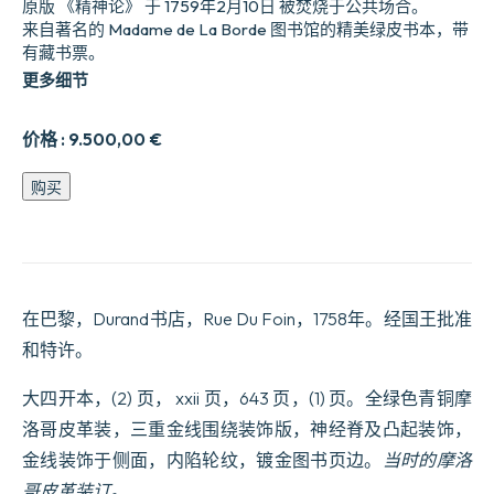
原版 《精神论》 于 1759年2月10日 被焚烧于公共场合。
来自著名的 Madame de La Borde 图书馆的精美绿皮书本，带
有藏书票。
更多细节
价格 :
9.500,00
€
De
购买
l’Esprit.
数
量
在巴黎，Durand书店，Rue Du Foin，1758年。经国王批准
和特许。
大四开本，(2) 页， xxii 页，643 页，(1) 页。全绿色青铜摩
洛哥皮革装，三重金线围绕装饰版，神经脊及凸起装饰，
金线装饰于侧面，内陷轮纹，镀金图书页边。
当时的摩洛
哥皮革装订。