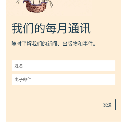
我们的每月通讯
随时了解我们的新闻、出版物和事件。
姓
名
*
电
子
邮
件
*
发送