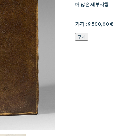
더 많은 세부사항
가격 :
9.500,00
€
De
구매
l9Esprit.
수
량