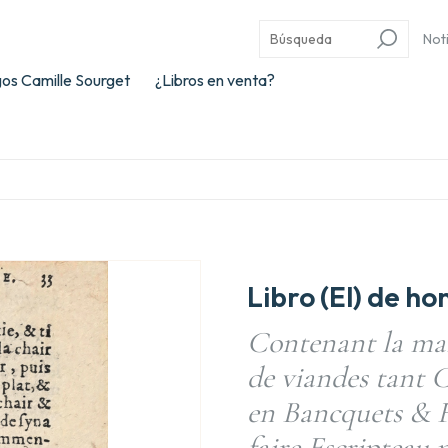
Not
os Camille Sourget
¿Libros en venta?
Libro (El) de h
Contenant la mani
de viandes tant C
en Bancquets & F
faire Escripteau 