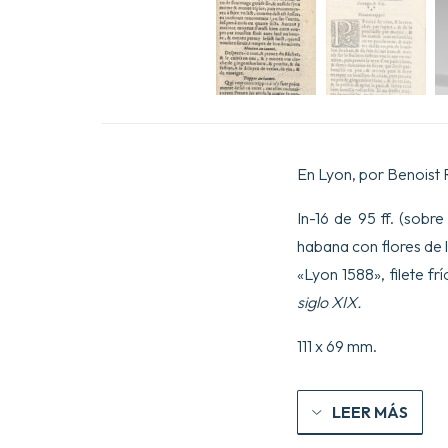
En Lyon, por Benoist 
In-16 de 95 ff. (sobre
habana con flores de l
«Lyon 1588», filete f
siglo XIX.
111 x 69 mm.
LEER MÁS