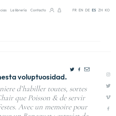
icias
La librería
Contacto
FR
EN
DE
ES
ZH
KO
onesta voluptuosidad.
ere d’habiller toutes, sortes
hair que Poisson & de servir
estes. Avec un memoire pour
pour un Bancquet : extraict de