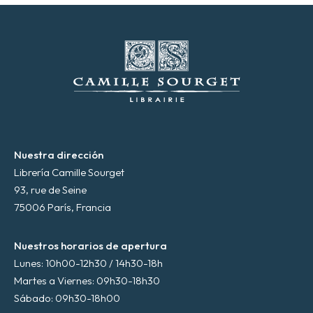
t
r
ó
n
i
c
o
*
Nuestra dirección
Librería Camille Sourget
93, rue de Seine
75006 París, Francia
Nuestros horarios de apertura
Lunes: 10h00-12h30 / 14h30-18h
Martes a Viernes: 09h30-18h30
Sábado: 09h30-18h00