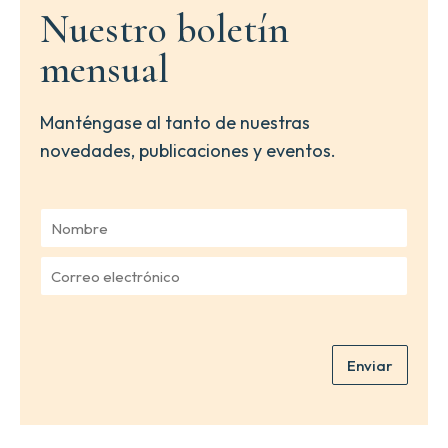
Nuestro boletín
mensual
Manténgase al tanto de nuestras
novedades, publicaciones y eventos.
N
o
m
C
b
o
r
r
e
r
*
e
Enviar
o
e
l
e
c