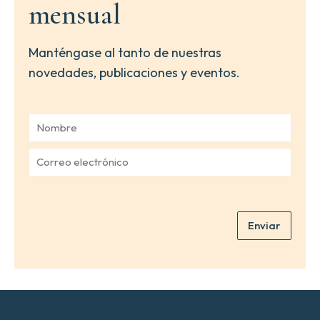
mensual
Manténgase al tanto de nuestras
novedades, publicaciones y eventos.
N
o
m
C
b
o
r
r
e
r
*
e
Enviar
o
e
l
e
c
t
r