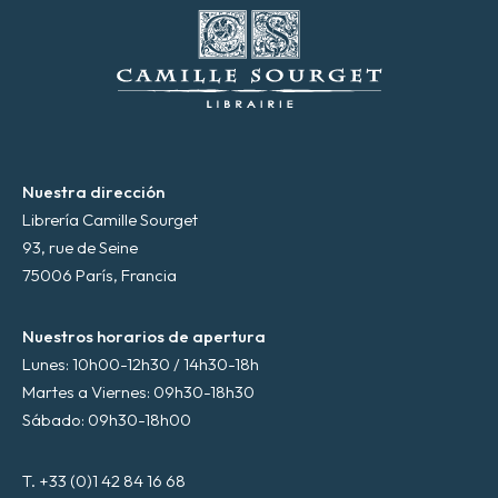
ó
n
i
c
o
*
Nuestra dirección
Librería Camille Sourget
93, rue de Seine
75006 París, Francia
Nuestros horarios de apertura
Lunes: 10h00-12h30 / 14h30-18h
Martes a Viernes: 09h30-18h30
Sábado: 09h30-18h00
T. +33 (0)1 42 84 16 68