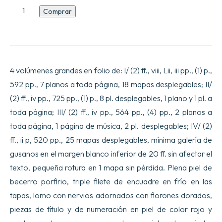
Descripción
Comprar
geográfica
histórica,
cronológica,
política
y
física
4 volúmenes grandes en folio de: I/ (2) ff., viii, Lii, iii pp., (1) p.,
del
imperio
592 pp., 7 planos a toda página, 18 mapas desplegables; II/
de
(2) ff., iv pp., 725 pp., (1) p., 8 pl. desplegables, 1 plano y 1 pl. a
China
y
toda página; III/ (2) ff., iv pp., 564 pp., (4) pp., 2 planos a
de
la
toda página, 1 página de música, 2 pl. desplegables; IV/ (2)
Tartaria
ff., ii p, 520 pp., 25 mapas desplegables, mínima galería de
china,
enriquecida
gusanos en el margen blanco inferior de 20 ff. sin afectar el
con
texto, pequeña rotura en 1 mapa sin pérdida. Plena piel de
mapas
generales
becerro porfirio, triple filete de encuadre en frío en las
y
tapas, lomo con nervios adornados con florones dorados,
particulares
de
piezas de título y de numeración en piel de color rojo y
estos