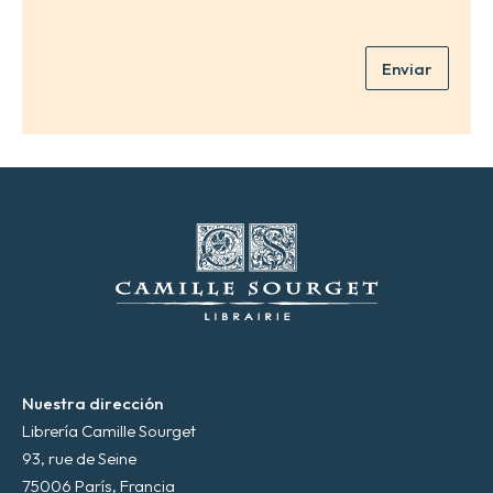
r
e
r
*
e
Enviar
o
e
l
e
c
t
r
ó
n
i
c
o
*
Nuestra dirección
Librería Camille Sourget
93, rue de Seine
75006 París, Francia