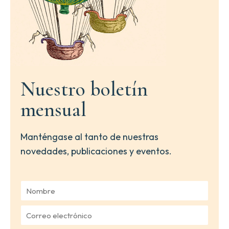
Nuestro boletín
mensual
Manténgase al tanto de nuestras
novedades, publicaciones y eventos.
N
o
m
C
b
o
r