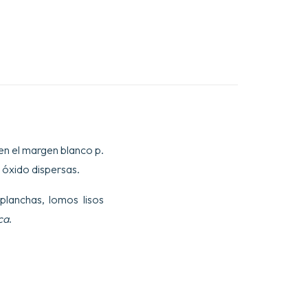
 en el margen blanco p.
e óxido dispersas.
planchas, lomos lisos
ca
.