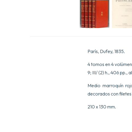
París, Dufey, 1835.
4 tomos en 4 volúmenes
9; III/ (2) h., 406 pp.
Medio marroquín rojo
decorados con filete
210 x 130 mm.