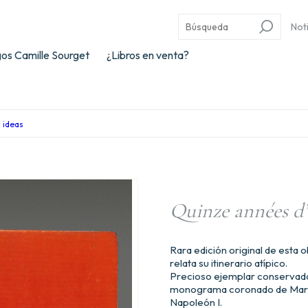
Not
os Camille Sourget
¿Libros en venta?
s ideas
Quinze années d’
Rara edición original de esta
relata su itinerario atípico.
Precioso ejemplar conservado
monograma coronado de Mari
Napoleón I.