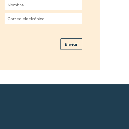
N
o
m
C
b
o
r
r
e
r
*
e
Enviar
o
e
l
e
c
t
r
ó
n
i
c
o
*