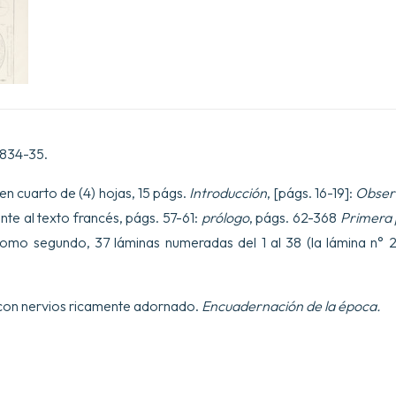
instrumentos
astronómicos
de
los
árabes.
Compuesto
en
el
siglo
XIII
1834-35.
por
Aboul
en cuarto de (4) hojas, 15 págs.
Introducción
, [págs. 16-19]:
Obser
Hhassan
Ali,
nte al texto francés, págs. 57-61:
prólogo
, págs. 62-368
Primera 
de
omo segundo, 37 láminas numeradas del 1 al 38 (la lámina n° 2
Marruecos,
titulado
"Colección
de
 con nervios ricamente adornado.
Encuadernación de la época.
los
comienzos
y
los
fines".
Traducido