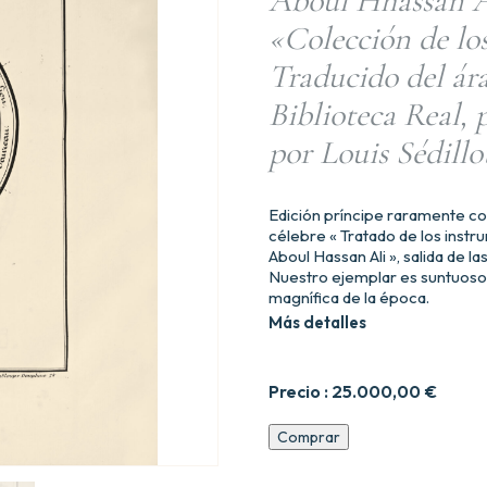
Aboul Hhassan Al
«Colección de los
Traducido del ára
Biblioteca Real, p
por Louis Sédillot
Edición príncipe raramente co
célebre « Tratado de los ins
Aboul Hassan Ali », salida de l
Nuestro ejemplar es suntuoso
magnífica de la época.
Más detalles
Precio :
25.000,00
€
Tratado
Comprar
de
los