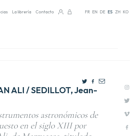
icias
La librería
Contacto
FR
EN
DE
ES
ZH
KO
 ALI / SEDILLOT, Jean-
nstrumentos astronómicos de
esto en el siglo XIII por