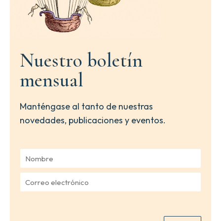
Nuestro boletín
mensual
Manténgase al tanto de nuestras
novedades, publicaciones y eventos.
N
o
m
C
b
o
r
r
e
r
*
e