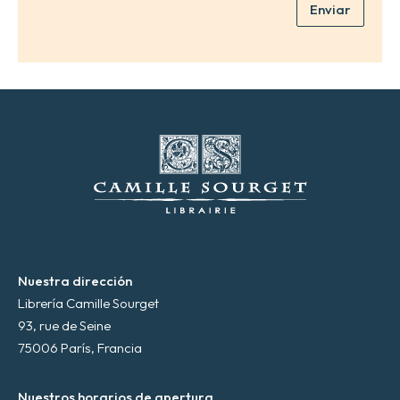
Enviar
o
e
l
e
c
t
r
ó
n
i
c
o
*
Nuestra dirección
Librería Camille Sourget
93, rue de Seine
75006 París, Francia
Nuestros horarios de apertura