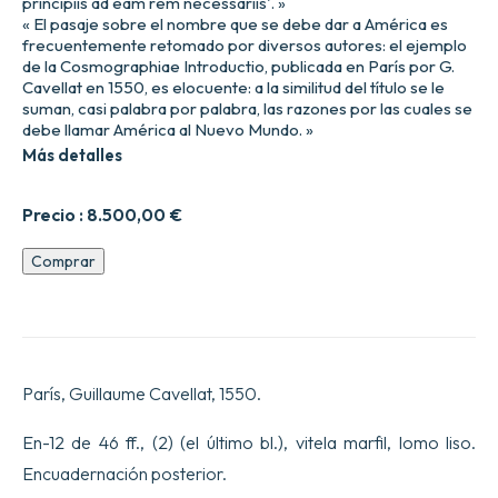
principiis ad eam rem necessariis'. »
« El pasaje sobre el nombre que se debe dar a América es
frecuentemente retomado por diversos autores: el ejemplo
de la Cosmographiae Introductio, publicada en París por G.
Cavellat en 1550, es elocuente: a la similitud del título se le
suman, casi palabra por palabra, las razones por las cuales se
debe llamar América al Nuevo Mundo. »
Más detalles
Precio :
8.500,00
€
Introducción
Comprar
a
la
cosmografía
con
algunos
principios
París, Guillaume Cavellat, 1550.
de
geometría
y
En-12 de 46 ff., (2) (el último bl.), vitela marfil, lomo liso.
astronomía
Encuadernación posterior.
necesarios
para