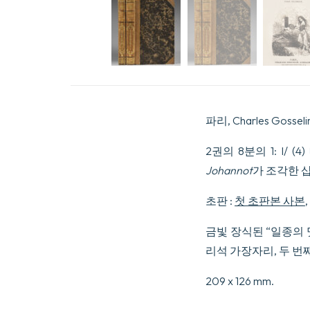
파리, Charles Gosselin,
2권의 8분의 1: I/ (
Johannot
가 조각한 
초판 :
첫 초판본 사본
금빛 장식된 “일종의 
리석 가장자리, 두 번째
209 x 126 mm.