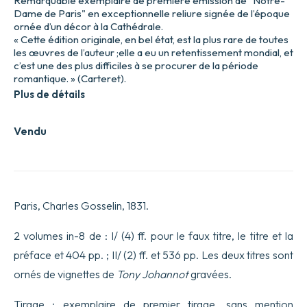
Remarquable exemplaire de première émission de "Notre-
Dame de Paris" en exceptionnelle reliure signée de l’époque
ornée d’un décor à la Cathédrale.
« Cette édition originale, en bel état, est la plus rare de toutes
les œuvres de l’auteur ;elle a eu un retentissement mondial, et
c’est une des plus difficiles à se procurer de la période
romantique. » (Carteret).
Plus de détails
Vendu
Paris, Charles Gosselin, 1831.
2 volumes in-8 de : I/ (4) ff. pour le faux titre, le titre et la
préface et 404 pp. ; II/ (2) ff. et 536 pp. Les deux titres sont
ornés de vignettes de
Tony Johannot
gravées.
Tirage :
exemplaire de premier tirage
, sans mention