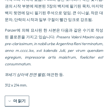
à
권의 시작 부분에 제본된 3장의 백지에 필기된 목차, 마지막
la
fin:
백지 뒷면에 당시 필기된 주석으로 덮임. 큰 이니셜, 작은 대
…
문자, 단락의 시작과 일부 구절이 빨간 잉크로 강조됨.
caput
imperio
dementer
Panzer에 의해 묘사된 한 사본은 다음과 같은 수기로 작성
imminens
된 콜로폰을 가지고 있습니다:
Presens Valerii Maximi opus
iusto
impendi
pre-clarissimum, in nobili urbe Argentina Reni terminatum,
supplicio
anno m.cccc.lxx, xvii kalendis Julii, per virum quendam
coegit.
수
egregium, impressorie artis maiistrum, foeliciter est
량
consummatum
.
18세기 상아색 전면 벨럼
, 매끈한 등.
312 x 214 mm.
더 읽기