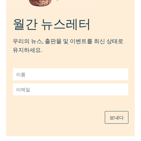
월간 뉴스레터
우리의 뉴스, 출판물 및 이벤트를 최신 상태로
유지하세요.
이
름
*
이
메
일
*
보내다