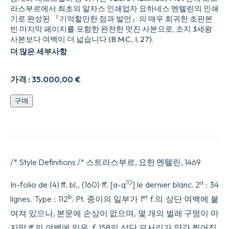
라스부르에서 최초의 알자스 인쇄업자 요하네스 멘텔린의 인쇄
기로 완성된 『기억할만한 점과 발언』의 매우 희귀한 초판본
빈 마지막 페이지를 포함한 완전한 멋진 사본으로, 조지 3세왕
사본보다 여백이 더 넓습니다 (B.M.C., I, 27).
더 많은 세부사항
가격 :
35.000,00
€
Valerii
구매
Maximi
factorū
et
dictorum
memorabilium,
ad
/* Style Definitions /* 스트라스부르, 요한 멘텔린, 1469
Tiberiu
Cesarem.
Liber
10
a
In-folio de (4) ff. bl., (160) ff. [a-q
] le dernier blanc. 2
: 34
primus
b
er
lignes. Type : 112
. Pt. 종이의 일부가 1
f.의 상단 여백에 붙
incipit
feliciter
여져 있으나, 본문에 손상이 없으며, 몇 개의 벌레 구멍이 마
(libri
지막 ff.의 여백에 있음, f. 158의 상단 모서리가 약간 찢어짐.
IX).159b.