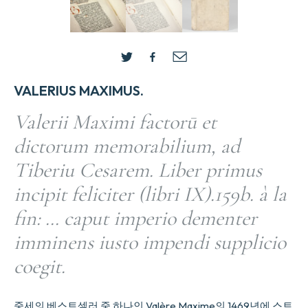
VALERIUS MAXIMUS.
Valerii Maximi factorū et
dictorum memorabilium, ad
Tiberiu Cesarem. Liber primus
incipit feliciter (libri IX).159b. à la
fin: … caput imperio dementer
imminens iusto impendi supplicio
coegit.
중세의 베스트셀러 중 하나인 Valère Maxime의 1469년에 스트