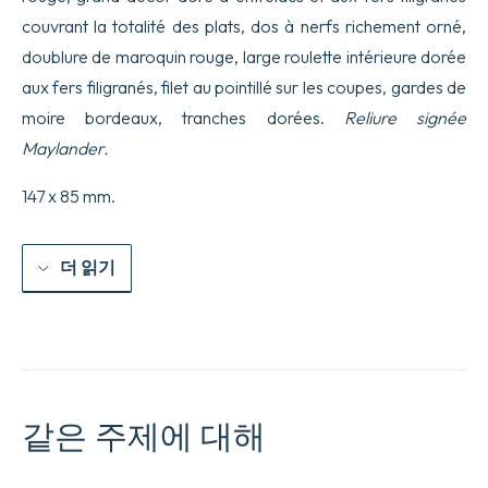
couvrant la totalité des plats, dos à nerfs richement orné,
doublure de maroquin rouge, large roulette intérieure dorée
aux fers filigranés, filet au pointillé sur les coupes, gardes de
moire bordeaux, tranches dorées.
Reliure signée
Maylander.
147 x 85 mm.
더 읽기
같은 주제에 대해