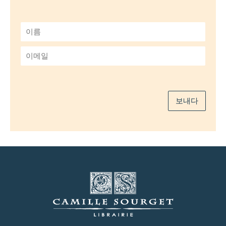
이
름
*
이
메
일
*
보내다