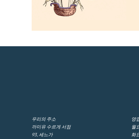
우리의 주소
영업
까미유 수르게 서점
월요
93, 세느가
화요