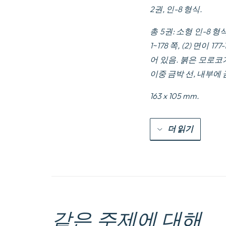
2권, 인-8 형식.
총 5권: 소형 인-8 형식; I/ 
1~178 쪽, (2) 면이 177
어 있음. 붉은 모로코
이중 금박 선, 내부에 
163 x 105 mm.
더 읽기
같은 주제에 대해