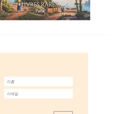
이
름
*
이
메
일
*