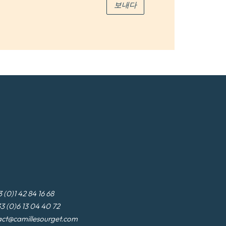
보내다
3 (0)1 42 84 16 68
3 (0)6 13 04 40 72
act@camillesourget.com