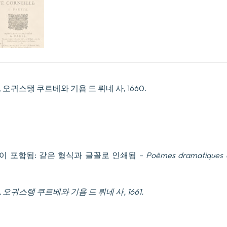
수
량
, 오귀스탱 쿠르베와 기욤 드 뤼네 사, 1660.
이 포함됨: 같은 형식과 글꼴로 인쇄됨 –
Poëmes dramatiques de 
, 오귀스탱 쿠르베와 기욤 드 뤼네 사, 1661.