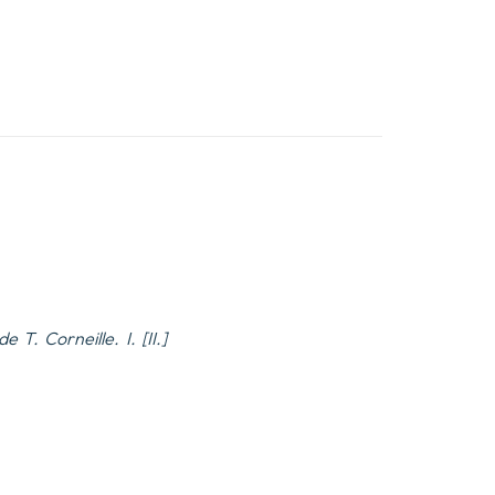
T. Corneille. I. [II.]