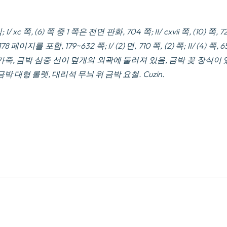
xc 쪽, (6) 쪽 중 1 쪽은 전면 판화, 704 쪽; II/ cxvii 쪽, (10) 쪽, 720; II
-178 페이지를 포함, 179~632 쪽; I/ (2) 면, 710 쪽, (2) 쪽; II/ (4) 쪽
가죽, 금박 삼중 선이 덮개의 외곽에 둘러져 있음, 금박 꽃 장식이 
금박 대형 롤렛, 대리석 무늬 위 금박 요철.
Cuzin.