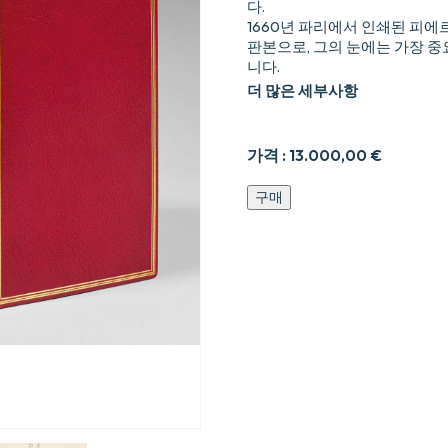
다.
1660년 파리에서 인쇄된 피에
판본으로, 그의 눈에는 가장 중
니다.
더 많은 세부사항
가격 :
13.000,00
€
Le
구매
Théâtre
de
P.
Corneille.
Revue
&
corrigé
par
l’Autheur.
I.
[II.
et
III.]
partie.