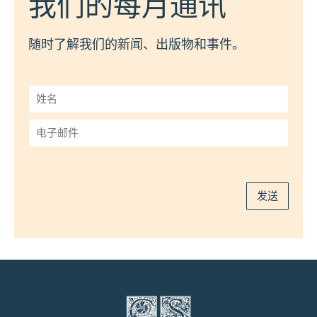
我们的每月通讯
随时了解我们的新闻、出版物和事件。
姓
名
*
电
子
邮
件
*
发送