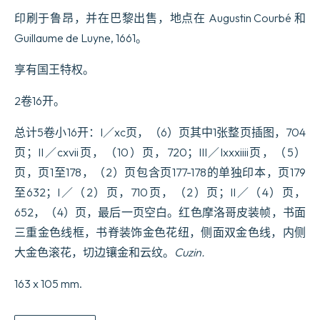
印刷于鲁昂，并在巴黎出售，地点在 Augustin Courbé 和
Guillaume de Luyne, 1661。
享有国王特权。
2卷16开。
总计5卷小16开：I／xc页，（6）页其中1张整页插图，704
页；II／cxvii页，（10）页，720；III／lxxxiiii页，（5）
页，页1至178，（2）页包含页177-178的单独印本，页179
至632；I／（2）页，710页，（2）页；II／（4）页，
652，（4）页，最后一页空白。红色摩洛哥皮装帧，书面
三重金色线框，书脊装饰金色花纽，侧面双金色线，内侧
大金色滚花，切边镶金和云纹。
Cuzin.
163 x 105 mm.