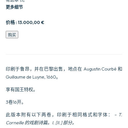
更多细节
价格 :
13.000,00
€
Le
购买
Théâtre
de
P.
Corneille.
Revue
&
印刷于鲁昂，并在巴黎出售，地点在 Augustin Courbé 和
corrigé
par
Guillaume de Luyne, 1660。
l’Autheur.
I.
享有国王特权。
[II.
et
III.]
3卷16开。
partie.
数
此版本附有以下两卷，印刷于相同格式和字体： –
T.
量
Corneille 的戏剧诗篇。I. [II.] 部分。