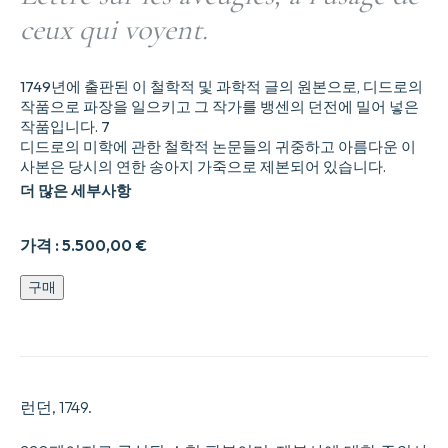
ceux qui voyent.
1749년에 출판된 이 철학적 및 과학적 글의 원본으로, 디드로의
작품으로 파장을 일으키고 그 작가를 뱅센의 던전에 밀어 넣은
작품입니다. 7
디드로의 미학에 관한 철학적 논문들의 귀중하고 아름다운 이
사본은 당시의 연한 송아지 가죽으로 제본되어 있습니다.
더 많은 세부사항
가격 :
5.500,00
€
Lettre
구매
sur
les
aveugles,
0
l19usage
de
런던, 1749.
ceux
qui
voyent.