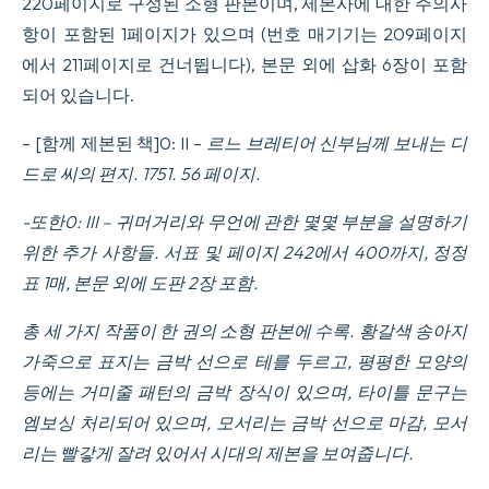
220페이지로 구성된 소형 판본이며, 제본사에 대한 주의사
수
항이 포함된 1페이지가 있으며 (번호 매기기는 209페이지
량
에서 211페이지로 건너뜁니다), 본문 외에 삽화 6장이 포함
되어 있습니다.
– [함께 제본된 책]0: II –
르느 브레티어 신부님께 보내는 디
드로 씨의 편지. 1751. 56 페이지.
-또한0: III –
귀머거리와 무언에 관한 몇몇 부분을 설명하기
위한 추가 사항들. 서표 및 페이지 242에서 400까지, 정정
표 1매, 본문 외에 도판 2장 포함.
총 세 가지 작품이 한 권의 소형 판본에 수록. 황갈색 송아지
가죽으로 표지는 금박 선으로 테를 두르고, 평평한 모양의
등에는 거미줄 패턴의 금박 장식이 있으며, 타이틀 문구는
엠보싱 처리되어 있으며, 모서리는 금박 선으로 마감, 모서
리는 빨갛게 잘려 있어서 시대의 제본을 보여줍니다.