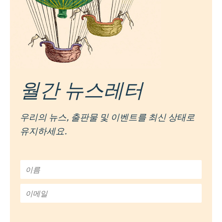
월간 뉴스레터
우리의 뉴스, 출판물 및 이벤트를 최신 상태로
유지하세요.
이
름
*
이
메
일
*