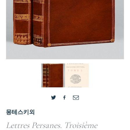
몽테스키외
Lettres Persanes. Troisième