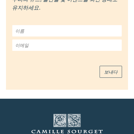
유지하세요.
이
름
*
이
메
일
*
보내다