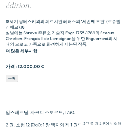
édition.
18세기 몽테스키외의 페르시안 레터스의 '세번째 초판' (로슈빌
리에르).18
설날에는 Shreve 주유소 기술자 Engr. 1735-1789의 Sceaux
Chretien-François II de Lamoignon을 위한 Enguerrand의 시
대의 모로코 가죽으로 화려하게 제본된 작품.
더 많은 세부사항
가격 :
12.000,00
€
Lettres
구매
Persanes.
Troisi0me
e9dition.
수
량
암스테르담, 자크 데스보르드, 1730.
er ; 347 쪽. 제 2 권에 번호 매
2 권. 소형 12 판a0: 1 장 백지와 제 1 권