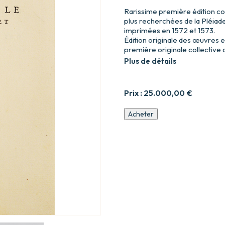
Rarissime première édition coll
plus recherchées de la Pléiad
imprimées en 1572 et 1573.
Édition originale des œuvres e
première originale collective
Plus de détails
Prix :
25.000,00
€
quantité
Acheter
de
Œuvres
en
rime
de
Jan
Antoine
de
Baïf
secrétaire
de
la