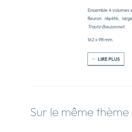
Ensemble 4 volumes in
fleuron répété, larg
Trautz‑Bauzonnet.
162 x 98 mm.
LIRE PLUS
Sur le même thème