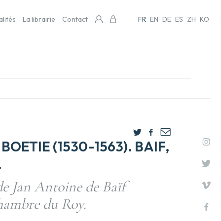
alités
La librairie
Contact
FR
EN
DE
ES
ZH
KO
BOETIE (1530-1563). BAIF,
.
e Jan Antoine de Baïf
chambre du Roy.