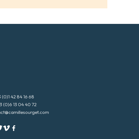
s
s
e
m
a
i
l
*
3 (0)1 42 84 16 68
3 (0)6 13 04 40 72
act@camillesourget.com