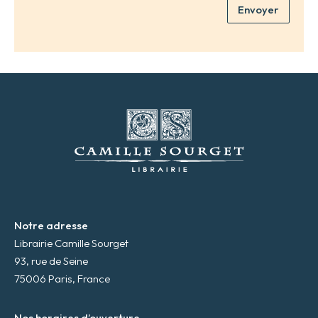
m
Envoyer
a
*
d
r
e
s
s
e
m
a
i
l
*
Notre adresse
Librairie Camille Sourget
93, rue de Seine
75006 Paris, France
Nos horaires d’ouverture