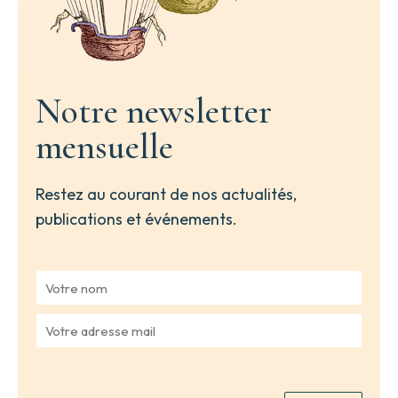
Notre newsletter
mensuelle
Restez au courant de nos actualités,
publications et événements.
V
o
t
V
r
o
e
t
n
r
o
e