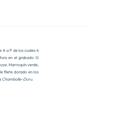
e A a P de los cuales 4
otura en el grabado G
zze
. Marroquín verde,
e filete dorado en los
a
Chambolle-Duru
.