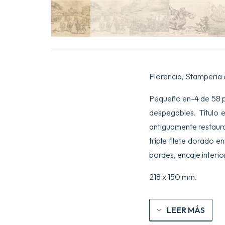
Florencia, Stamperia d
Pequeño en-4 de 58 pp.
despegables. Título 
antiguamente restaurad
triple filete dorado 
bordes, encaje inter
218 x 150 mm.
LEER MÁS