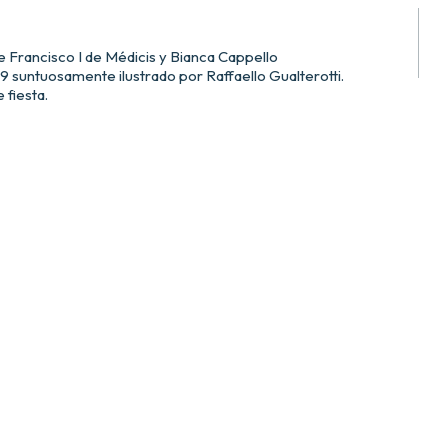
e Francisco I de Médicis y Bianca Cappello
9 suntuosamente ilustrado por Raffaello Gualterotti.
 fiesta.