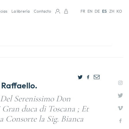
icias
La librería
Contacto
FR
EN
DE
ES
ZH
KO
Raffaello.
e Del Serenissimo Don
 Gran duca di Toscana ; Et
ua Consorte la Sig. Bianca