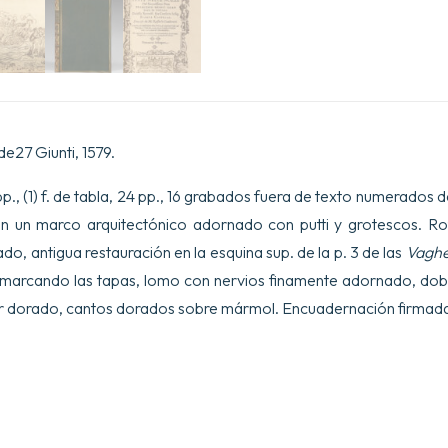
e27 Giunti, 1579.
, (1) f. de tabla, 24 pp., 16 grabados fuera de texto numerados d
en un marco arquitectónico adornado con putti y grotescos. R
o, antigua restauración en la esquina sup. de la p. 3 de las
Vaghe
enmarcando las tapas, lomo con nervios finamente adornado, dobl
ior dorado, cantos dorados sobre mármol. Encuadernación firmad