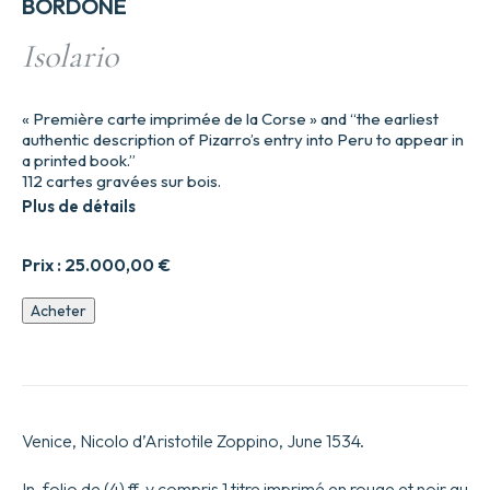
BORDONE
Isolario
« Première carte imprimée de la Corse » and “the earliest
authentic description of Pizarro’s entry into Peru to appear in
a printed book.”
112 cartes gravées sur bois.
Plus de détails
Prix :
25.000,00
€
quantité
Acheter
de
Isolario
Venice, Nicolo d’Aristotile Zoppino, June 1534.
In-folio de (4) ff. y compris 1 titre imprimé en rouge et noir au