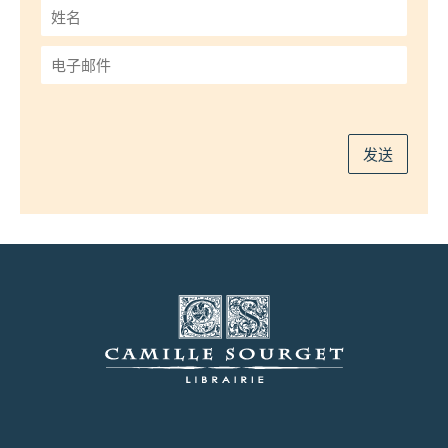
姓
名
*
电
子
邮
件
*
发送