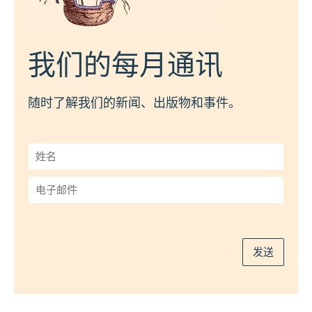
我们的每月通讯
随时了解我们的新闻、出版物和事件。
姓
名
*
电
子
邮
件
*
发送