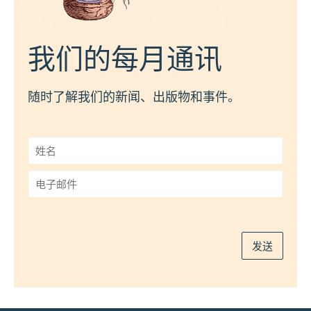
我们的每月通讯
随时了解我们的新闻、出版物和事件。
姓
名
*
电
子
邮
件
*
发送