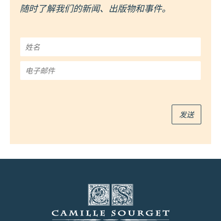
随时了解我们的新闻、出版物和事件。
姓
名
*
电
子
邮
件
*
发送