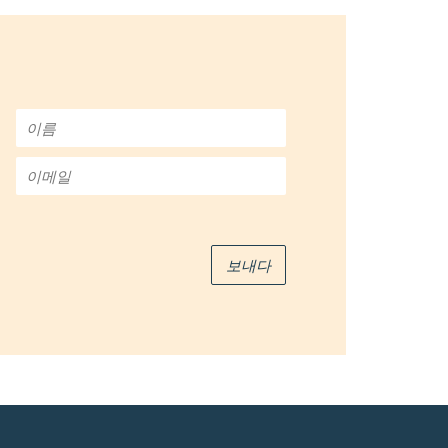
이
름
*
이
메
일
*
보내다