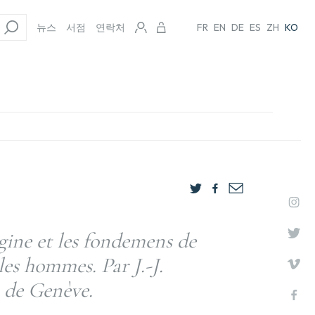
뉴스
서점
연락처
FR
EN
DE
ES
ZH
KO
igine et les fondemens de
les hommes. Par J.-J.
 de Genève.