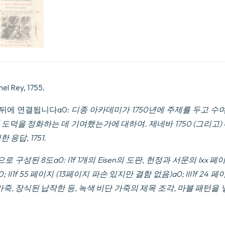
 Rey, 1755.
 뒤에 연결됩니다a0:
디종 아카데미가 1750년에 주제를 두고 수여
 도덕을 정화하는 데 기여했는가에 대하여.
제네바 1750 (그리고)
대한 응답
, 1751.
 구성된 8도a0: I1f 1개의
Eisen
의 도판, 헌정과 서문의 lxx 페이지,
; II1f 55 페이지 (13페이지 파손 있지만 결함 없음)a0; III1f 24
가죽, 장식된 납작한 등, 녹색 비단 가죽의 제목 조각, 마블 패턴을