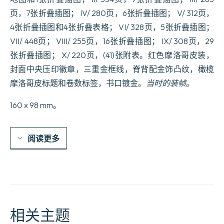
页，7张折叠插图； IV/ 280页，6张折叠插图； V/ 312页，
4张折叠插图和4张折叠表格； VI/ 328页，5张折叠插图；
VII/ 448页； VIII/ 255页，16张折叠插图； IX/ 308页，29
张折叠插图； X/ 220页，(41)张附表。红色摩洛哥皮装，
封面中央压印徽章，三重金框线，脊背配金饰凸纹，橄榄
摩洛哥皮标题和卷数标签，书口镀金。
当时的装帧
。
160 x 98 mm。
阅读更多
相关主题