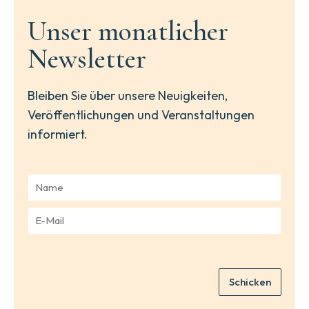
Unser monatlicher
Newsletter
Bleiben Sie über unsere Neuigkeiten,
Veröffentlichungen und Veranstaltungen
informiert.
N
a
m
E
e
-
*
M
a
i
Schicken
l
*