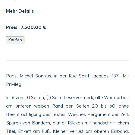
Mehr Details
Preis :
7.500,00
€
Sammlung
Kaufen
der
frischesten
Briefe,
geschrieben
aus
den
Paris, Michel Sonnius, in der Rue Saint-Jacques, 1571. Mit
Ostindien,
von
Privileg.
denen
der
In-8 von 131 Seiten, (1) Seite Leservermerk, alte Wurmarbeit
Gesellschaft,
die
am unteren weißen Rand der Seiten 20 bis 60 ohne
den
Beeinträchtigung des Textes. Weiches Pergament der Zeit,
Namen
Jesu
Spuren von Bändern, glatter Rücken mit handschriftlichem
tragen,
die
Titel, Etikett am Fuß. Kleiner Verlust am oberen Einband.