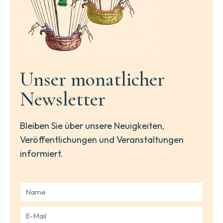
Unser monatlicher
Newsletter
Bleiben Sie über unsere Neuigkeiten,
Veröffentlichungen und Veranstaltungen
informiert.
N
a
m
E
e
-