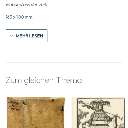
dort
Einband aus der Zeit
.
ansässig
sind,
&
163 x 100 mm.
gesandt
im
Jahr
MEHR LESEN
1568,
69
&
70
an
die
Mitglieder
der
Zum gleichen Thema
genannten
Gesellschaft
in
Europa,
über
die
große
Bekehrung
der
Ungläubigen