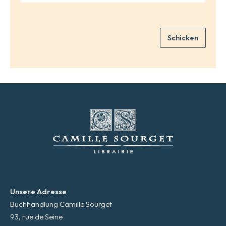
*
M
a
i
Schicken
l
*
Unsere Adresse
Buchhandlung Camille Sourget
93, rue de Seine