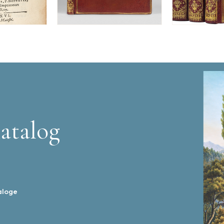
atalog
aloge