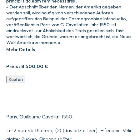
principiis ad eam rem necessariis‘.“
« Der Abschnitt über den Namen, der Amerika gegeben
werden soll, wird häufig von verschiedenen Autoren
aufgegriffen: das Beispiel der Cosmographiae Introductio,
veröffentlicht in Paris von G. Cavellat im Jahr 1550, ist
eindrucksvoll: zur Ähnlichkeit des Titels gesellen sich, fast
wortwörtlich, die Gründe, warum es angebracht ist, die Neue
Welt Amerika zu nennen. »
Mehr Details
Preis :
8.500,00
€
Einführung
Kaufen
in
die
Kosmographie
mit
einigen
für
Paris, Guillaume Cavellat, 1550.
diesen
Zweck
notwendigen
In-12 von 46 Blättern, (2) (das letzte leer), Elfenbein-Velin,
Prinzipien
glatter Rücken. Einband später.