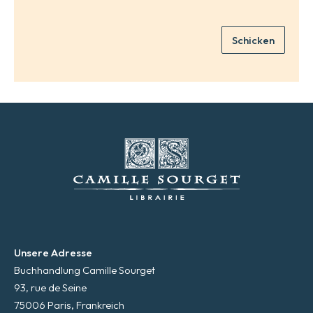
a
i
Schicken
l
*
Unsere Adresse
Buchhandlung Camille Sourget
93, rue de Seine
75006 Paris, Frankreich