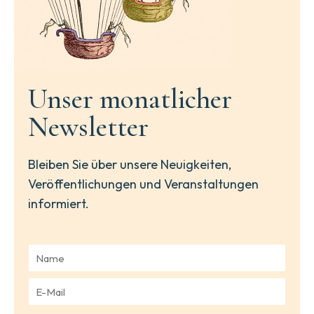
Unser monatlicher
Newsletter
Bleiben Sie über unsere Neuigkeiten,
Veröffentlichungen und Veranstaltungen
informiert.
N
a
m
E
e
-
*
M