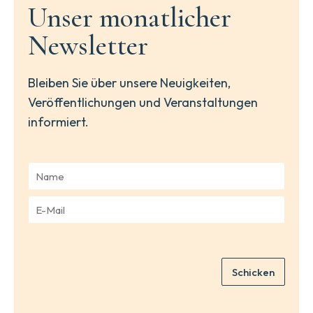
Unser monatlicher
Newsletter
Bleiben Sie über unsere Neuigkeiten,
Veröffentlichungen und Veranstaltungen
informiert.
N
a
m
E
e
-
*
M
a
i
Schicken
l
*