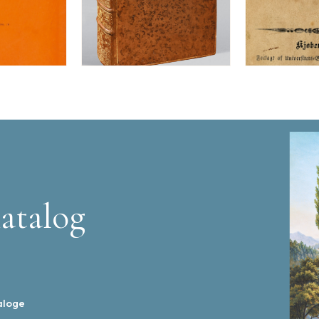
atalog
aloge