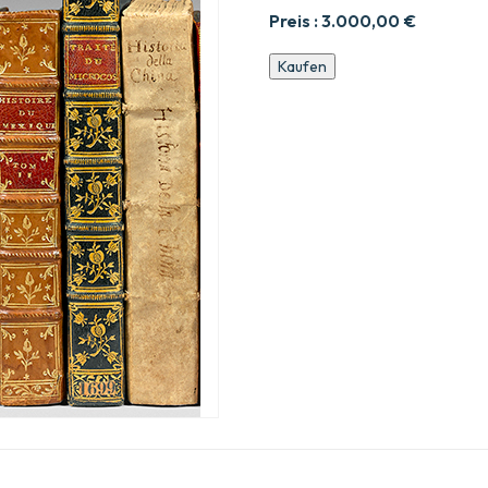
Preis :
3.000,00
€
Werther
Kaufen
Menge