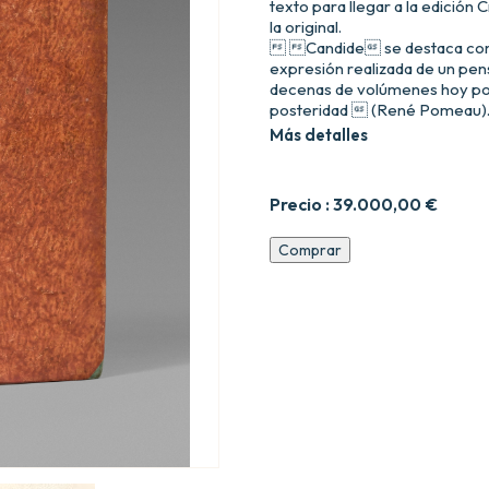
texto para llegar a la edición
la original.
 Candide se destaca como 
expresión realizada de un pens
decenas de volúmenes hoy poc
posteridad  (René Pomeau)
Más detalles
Precio :
39.000,00
€
Candide,
Comprar
ou
lInclusiveCT_KEYl1Optimisme.
Traduit
de
l9allemand
de
Mr.
le
Docteur
Ralph.
cantidad