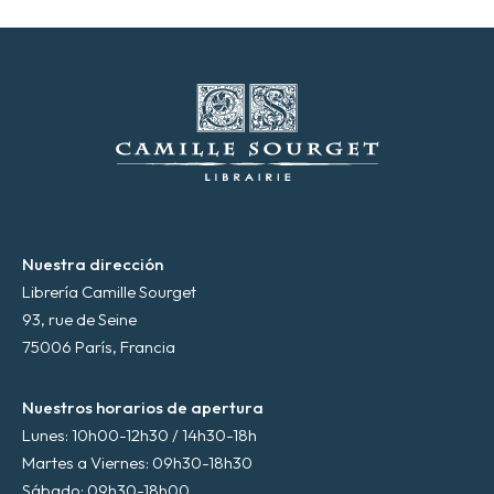
c
t
r
ó
n
i
c
o
*
Nuestra dirección
Librería Camille Sourget
93, rue de Seine
75006 París, Francia
Nuestros horarios de apertura
Lunes: 10h00-12h30 / 14h30-18h
Martes a Viernes: 09h30-18h30
Sábado: 09h30-18h00