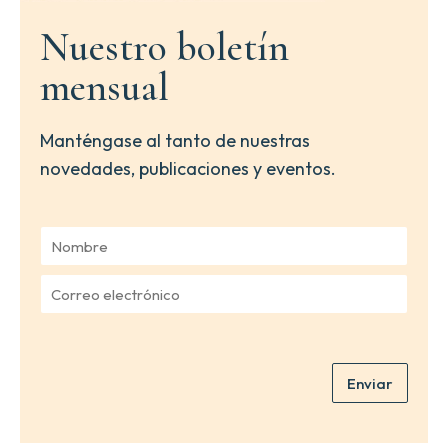
Nuestro boletín
mensual
Manténgase al tanto de nuestras
novedades, publicaciones y eventos.
N
o
m
C
b
o
r
r
e
r
*
e
Enviar
o
e
l
e