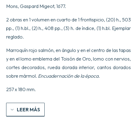
Jesucristo…
Mons, Gaspard Migeot, 1677.
Las
Epístolas
de
2 obras en 1 volumen en cuarto de 1 frontispicio, (20) h., 503
San
pp., (1) h.bl., (2) h., 408 pp., (3) h. de índice, (1) h.bl. Ejemplar
Pablo…
cantidad
reglado.
Marroquín rojo salmón, en ángulo y en el centro de las tapas
y en el lomo emblema del Toisón de Oro, lomo con nervios,
cortes decorados, rueda dorada interior, cantos dorados
sobre mármol.
Encuadernación de la época.
257 x 180 mm.
LEER MÁS