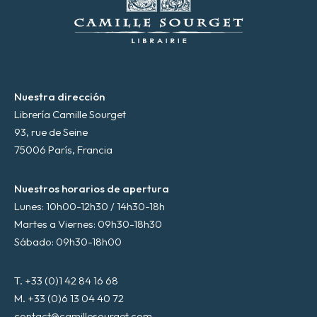
i
c
o
*
Nuestra dirección
Librería Camille Sourget
93, rue de Seine
75006 París, Francia
Nuestros horarios de apertura
Lunes: 10h00-12h30 / 14h30-18h
Martes a Viernes: 09h30-18h30
Sábado: 09h30-18h00
T. +33 (0)1 42 84 16 68
M. +33 (0)6 13 04 40 72
contact@camillesourget.com