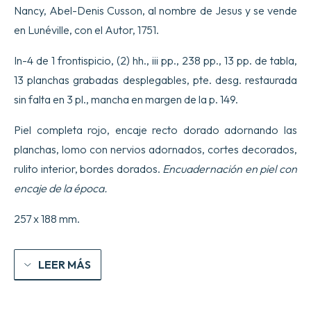
Nancy, Abel-Denis Cusson, al nombre de Jesus y se vende
en Lunéville, con el Autor, 1751.
In-4 de 1 frontispicio, (2) hh., iii pp., 238 pp., 13 pp. de tabla,
13 planchas grabadas desplegables, pte. desg. restaurada
sin falta en 3 pl., mancha en margen de la p. 149.
Piel completa rojo, encaje recto dorado adornando las
planchas, lomo con nervios adornados, cortes decorados,
rulito interior, bordes dorados.
Encuadernación en piel con
encaje de la época.
257 x 188 mm.
LEER MÁS