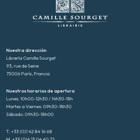
n
i
c
o
*
Nuestra dirección
Librería Camille Sourget
93, rue de Seine
75006 París, Francia
Nuestros horarios de apertura
Lunes: 10h00-12h30 / 14h30-18h
Martes a Viernes: 09h30-18h30
Sábado: 09h30-18h00
T. +33 (0)1 42 84 16 68
M. +33 (0)6 13 04 40 72