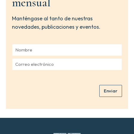
mensual
Manténgase al tanto de nuestras
novedades, publicaciones y eventos.
N
o
m
C
b
o
r
r
e
r
*
e
Enviar
o
e
l
e
c
t
r
ó