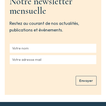
Notre newsletter
mensuelle
Restez au courant de nos actualités,
publications et événements.
V
o
t
V
r
o
e
t
n
r
o
e
m
Envoyer
a
*
d
r
e
s
s