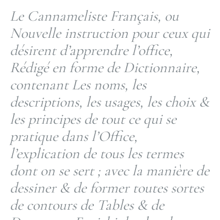
Le Cannameliste Français, ou
Nouvelle instruction pour ceux qui
désirent d’apprendre l’office,
Rédigé en forme de Dictionnaire,
contenant Les noms, les
descriptions, les usages, les choix &
les principes de tout ce qui se
pratique dans l’Office,
l’explication de tous les termes
dont on se sert ; avec la manière de
dessiner & de former toutes sortes
de contours de Tables & de