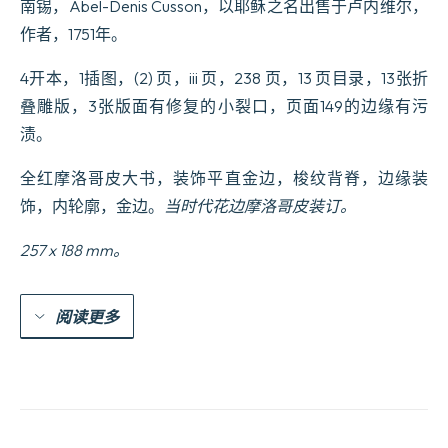
南锡，Abel-Denis Cusson，以耶稣之名出售于卢内维尔，
作者，1751年。
4开本，1插图，(2) 页，iii 页，238 页，13 页目录，13张折
叠雕版，3张版面有修复的小裂口，页面149的边缘有污
渍。
全红摩洛哥皮大书，装饰平直金边，梭纹背脊，边缘装
饰，内轮廓，金边。
当时代花边摩洛哥皮装订
。
257 x 188 mm。
阅读更多