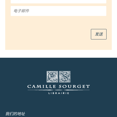
名
*
电
子
邮
件
*
发送
我们的地址