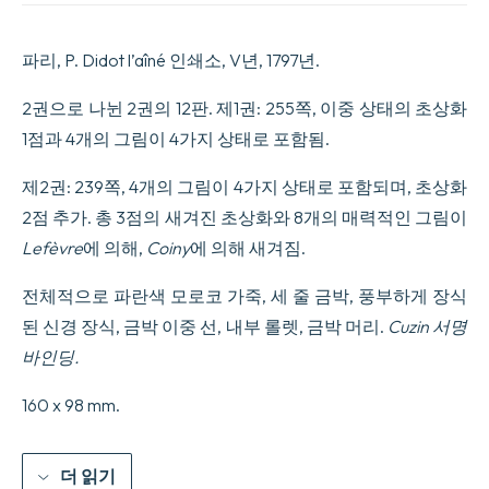
의
편
지,
파리, P. Didot l’aîné 인쇄소, V년, 1797년.
Mme
de
2권으로 나뉜 2권의 12판. 제1권: 255쪽, 이중 상태의 초상화
Graffigny
저.
1점과 4개의 그림이 4가지 상태로 포함됨.
아
직
제2권: 239쪽, 4개의 그림이 4가지 상태로 포함되며, 초상화
인
쇄
2점 추가. 총 3점의 새겨진 초상화와 8개의 매력적인 그림이
되
Lefèvre
에 의해,
Coiny
에 의해 새겨짐.
지
않
은
전체적으로 파란색 모로코 가죽, 세 줄 금박, 풍부하게 장식
후
된 신경 장식, 금박 이중 선, 내부 롤렛, 금박 머리.
Cuzin 서명
속
바인딩.
편
이
추
160 x 98 mm.
가
된
신
더 읽기
판.