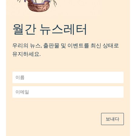
월간 뉴스레터
우리의 뉴스, 출판물 및 이벤트를 최신 상태로
유지하세요.
이
름
*
이
메
일
*
보내다