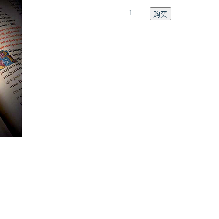
Catalogue
购买
N°12
数
量