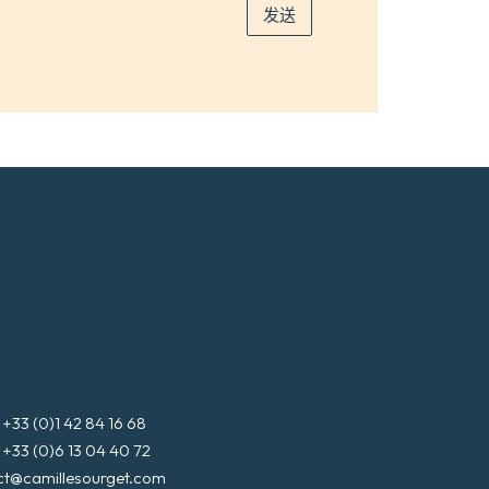
发送
3 (0)1 42 84 16 68
3 (0)6 13 04 40 72
ct@camillesourget.com