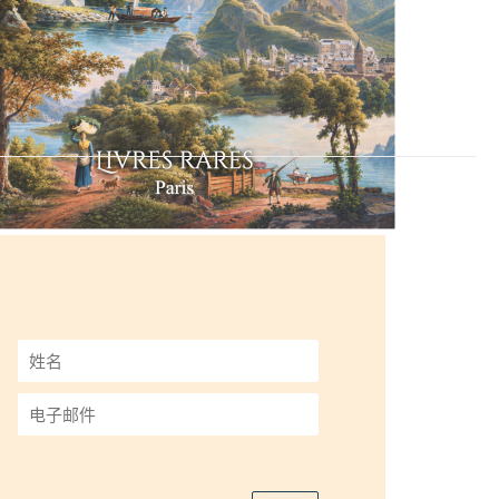
姓
名
*
电
子
邮
件
*