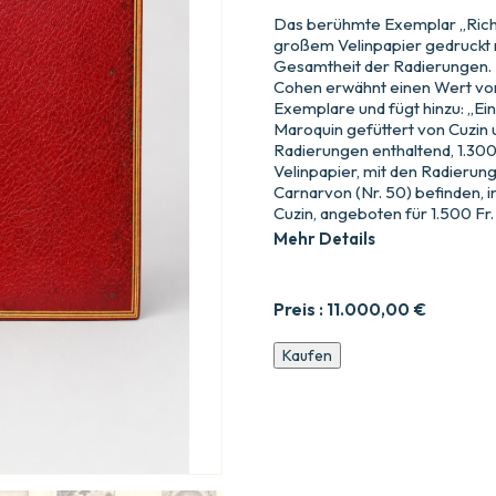
Das berühmte Exemplar „Rich. 
großem Velinpapier gedruckt 
Gesamtheit der Radierungen.
Cohen erwähnt einen Wert von
Exemplare und fügt hinzu: „Ei
Maroquin gefüttert von Cuzin 
Radierungen enthaltend, 1.300 
Velinpapier, mit den Radierun
Carnarvon (Nr. 50) befinden, 
Cuzin, angeboten für 1.500 Fr. i
Mehr Details
Preis :
11.000,00
€
Der
Kaufen
komische
Roman,
von
Scarron,
Ausgabe
verziert
mit