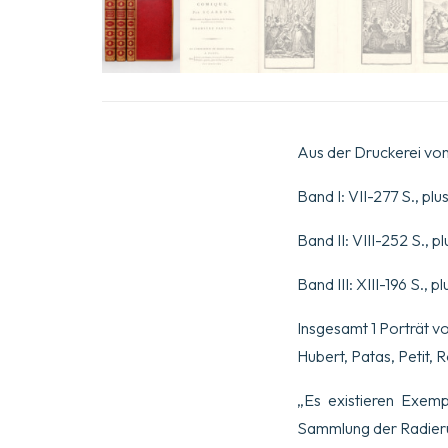
Aus der Druckerei von 
Band I: VII-277 S., pl
Band II: VIII-252 S., 
Band III: XIII-196 S.,
Insgesamt 1 Porträt 
Hubert, Patas, Petit,
„Es existieren Exem
Sammlung der Radieru