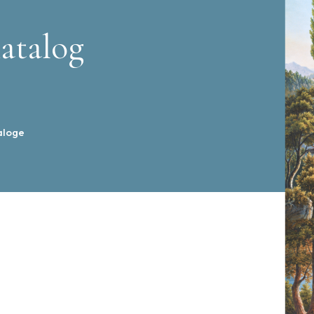
atalog
aloge