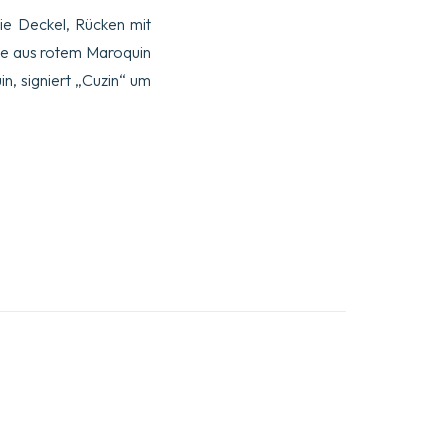
ie Deckel, Rücken mit
ge aus rotem Maroquin
n, signiert „Cuzin“ um