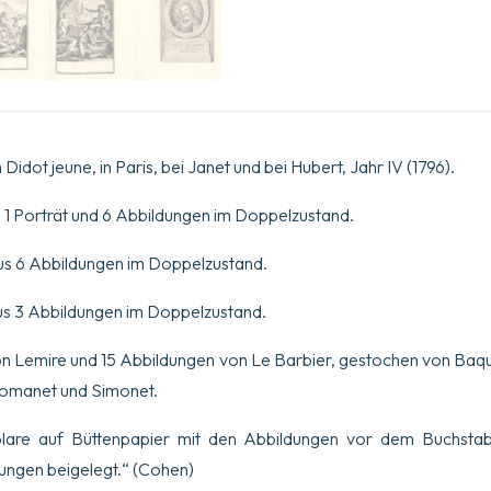
Figuren,
gezeichnet
von
Le
Barbier
und
unter
seiner
Didot jeune, in Paris, bei Janet und bei Hubert, Jahr IV (1796).
Leitung
graviert.
Menge
us 1 Porträt und 6 Abbildungen im Doppelzustand.
plus 6 Abbildungen im Doppelzustand.
 plus 3 Abbildungen im Doppelzustand.
von Lemire und 15 Abbildungen von Le Barbier, gestochen von Baq
 Romanet und Simonet.
plare auf Büttenpapier mit den Abbildungen vor dem Buchstab
ngen beigelegt.“ (Cohen)