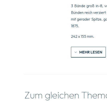
3 Bände groß in-8, v
Bünden reich verzier
mit gerader Spitze, g
1875.
242 x 155 mm.
MEHR LESEN
Zum gleichen Them