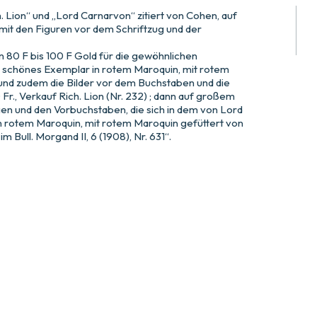
Lion“ und „Lord Carnarvon“ zitiert von Cohen, auf
mit den Figuren vor dem Schriftzug und der
 80 F bis 100 F Gold für die gewöhnlichen
n schönes Exemplar in rotem Maroquin, mit rotem
und zudem die Bilder vor dem Buchstaben und die
Fr., Verkauf Rich. Lion (Nr. 232) ; dann auf großem
gen und den Vorbuchstaben, die sich in dem von Lord
in rotem Maroquin, mit rotem Maroquin gefüttert von
m Bull. Morgand II, 6 (1908), Nr. 631“.