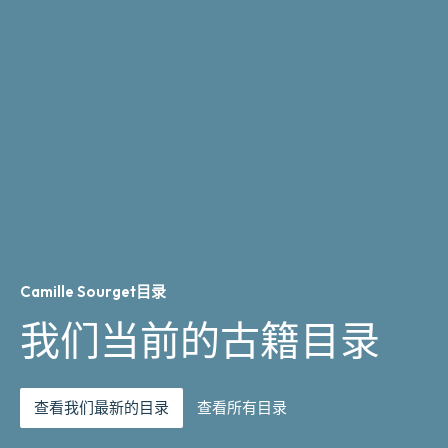
间
在
法
国
发
生
的
政
治
和
宗
教
事
务
的
Camille Sourget目录
状
我们当前的古籍目录
况。
数
量
查看我们最新的目录
查看所有目录