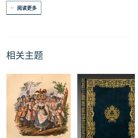
·
阅读更多
美
第
奇
的
故
事，
她
是
相关主题
伟
大
的
亨
利
的
妻
子
和
法
国
与
纳
瓦