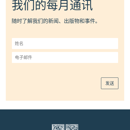
我们的每月通讯
随时了解我们的新闻、出版物和事件。
姓
名
*
电
子
邮
件
*
发送