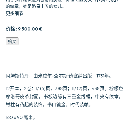
精美的柠檬色摩洛哥皮精装本，附有索菲夫人（1734-1782）
的纹章，她是路易十五的女儿。
更多细节
价格 :
9.500,00
€
母
购买
亲
与
儿
子
的
故
阿姆斯特丹，由米歇尔-查尔斯·勒·塞纳出版，1731年。
事；
也
12开本，2卷：I/ (6)页，388页；II/ (2)页，438页。柠檬色
就
摩洛哥皮革封面，书板边缘有三重金线框，中央有纹章，
是
说，
脊柱有凸起的装饰，书口镀金。时代装帧。
玛
丽
160 x 90 毫米。
·
德