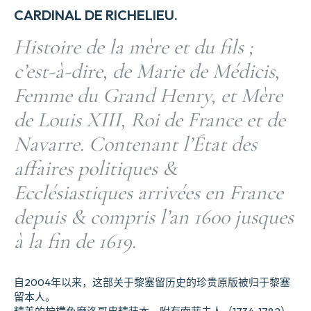
CARDINAL DE RICHELIEU.
Histoire de la mère et du fils ;
c’est-à-dire, de Marie de Médicis,
Femme du Grand Henry, et Mère
de Louis XIII, Roi de France et de
Navarre. Contenant l’État des
affaires politiques &
Ecclésiastiques arrivées en France
depuis & compris l’an 1600 jusques
à la fin de 1619.
自2004年以来，这部关于黎塞留历史的珍贵原版被归于黎塞
留本人。