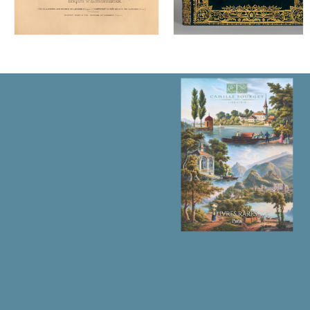
拉
国
王
路
易
十
三
的
母
亲。
内
容
包
括
自
1600
年
至
1619
年
底
期