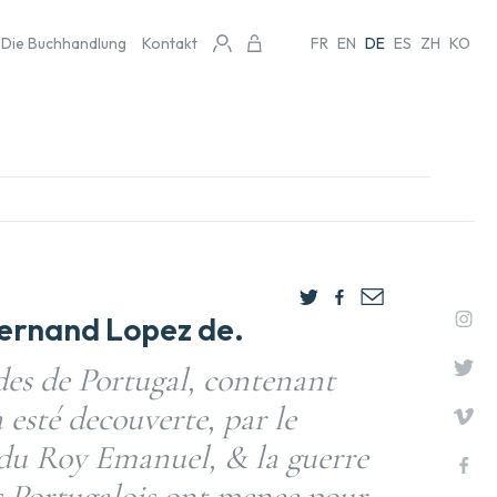
Die Buchhandlung
Kontakt
FR
EN
DE
ES
ZH
KO
rnand Lopez de.
des de Portugal, contenant
esté decouverte, par le
 Roy Emanuel, & la guerre
s Portugalois ont menee pour