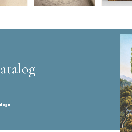
atalog
aloge