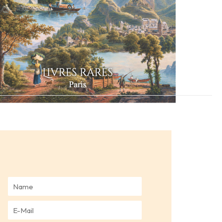
N
a
m
E
e
-
*