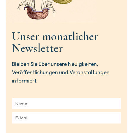
Unser monatlicher
Newsletter
Bleiben Sie über unsere Neuigkeiten,
Veröffentlichungen und Veranstaltungen
informiert.
N
a
m
E
e
-
*
M
a