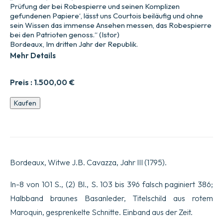
Prüfung der bei Robespierre und seinen Komplizen
gefundenen Papiere‘, lässt uns Courtois beiläufig und ohne
sein Wissen das immense Ansehen messen, das Robespierre
bei den Patrioten genoss.“ (Istor)
Bordeaux, Im dritten Jahr der Republik.
Mehr Details
Preis :
1.500,00
€
Bericht
Kaufen
erstattet
im
Namen
der
Kommission,
die
Bordeaux, Witwe J.B. Cavazza, Jahr III (1795).
mit
der
Prüfung
In-8 von 101 S., (2) Bl., S. 103 bis 396 falsch paginiert 386;
der
Halbband braunes Basanleder, Titelschild aus rotem
bei
Robespierre
Maroquin, gesprenkelte Schnitte. Einband aus der Zeit.
und