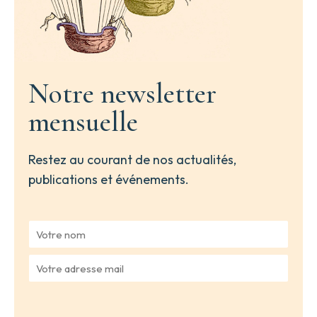
Notre newsletter
mensuelle
Restez au courant de nos actualités,
publications et événements.
V
o
t
V
r
o
e
t
n
r
o