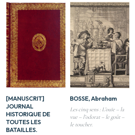
[MANUSCRIT]
BOSSE, Abraham
JOURNAL
Les cinq sens : L’ouïe – la
HISTORIQUE DE
vue – l’odorat – le goût –
TOUTES LES
le toucher.
BATAILLES.