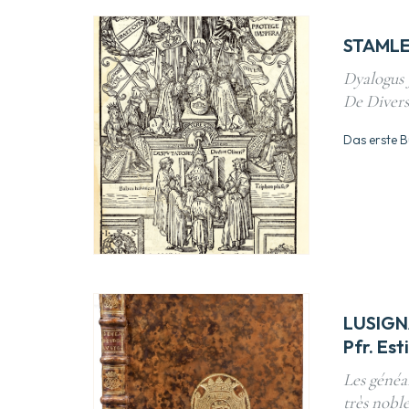
STAMLE
Dyalogus 
De Divers
Das erste B
LUSIGN
Pfr. Es
Les généal
très nobles