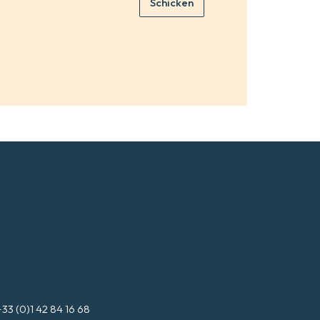
Schicken
l
*
+33 (0)1 42 84 16 68