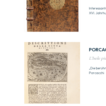
Interessan
XVI. Jahrhu
PORCAC
L’Isole p
„Die berühm
Porcacchi