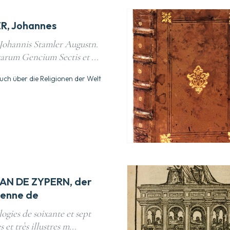
R, Johannes
Johannis Stamler Augustn.
arum Gencium Sectis et ...
uch über die Religionen der Welt
AN DE ZYPERN, der
tienne de
ogies de soixante et sept
 et très illustres m...