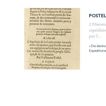
POSTEL
L’Histoir
expédition
par l...
« Die denkw
Expeditione